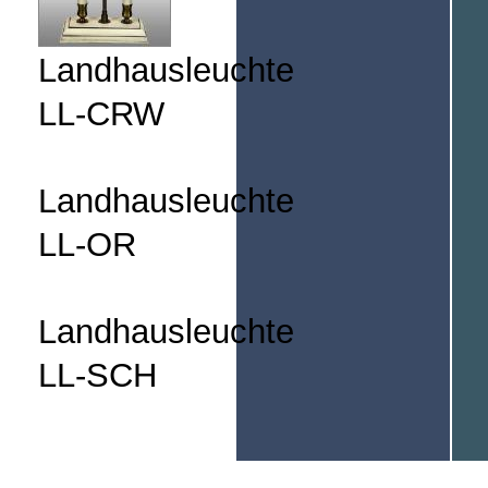
Landhausleuchte
LL-CRW
Landhausleuchte
LL-OR
Landhausleuchte
LL-SCH