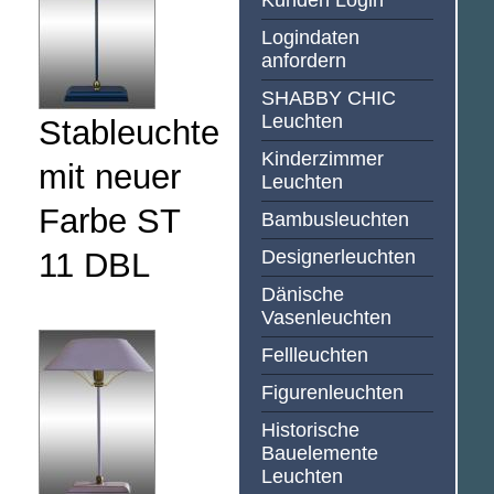
Kunden Login
Logindaten
anfordern
SHABBY CHIC
Leuchten
Stableuchte
Kinderzimmer
mit neuer
Leuchten
Farbe ST
Bambusleuchten
11 DBL
Designerleuchten
Dänische
Vasenleuchten
Fellleuchten
Figurenleuchten
Historische
Bauelemente
Leuchten