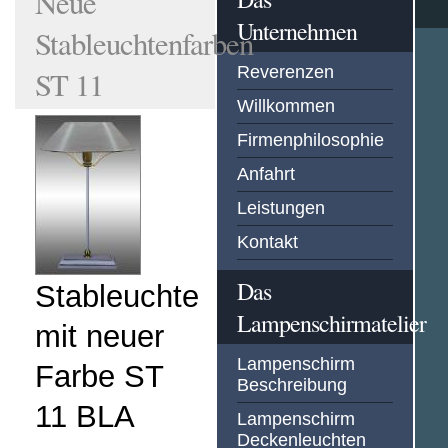
Neue
Unternehmen
Stableuchtenfarben
Reverenzen
ST 11
Willkommen
Firmenphilosophie
Anfahrt
Leistungen
Kontakt
Das
Stableuchte
Lampenschirmatelier
mit neuer
Lampenschirm
Farbe ST
Beschreibung
11 BLA
Lampenschirm
Deckenleuchten