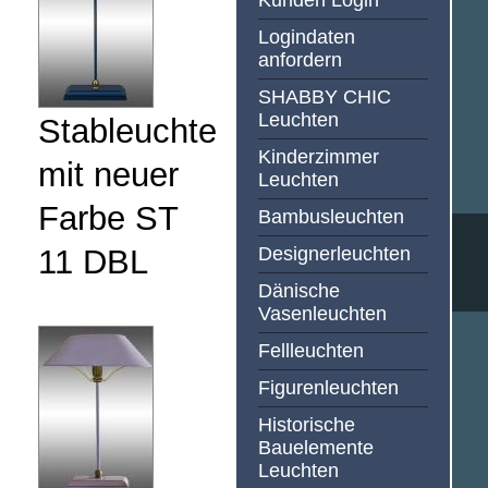
Kunden Login
Logindaten
anfordern
SHABBY CHIC
Leuchten
Stableuchte
Kinderzimmer
mit neuer
Leuchten
Farbe ST
Bambusleuchten
11 DBL
Designerleuchten
Dänische
Vasenleuchten
Fellleuchten
Figurenleuchten
Historische
Bauelemente
Leuchten