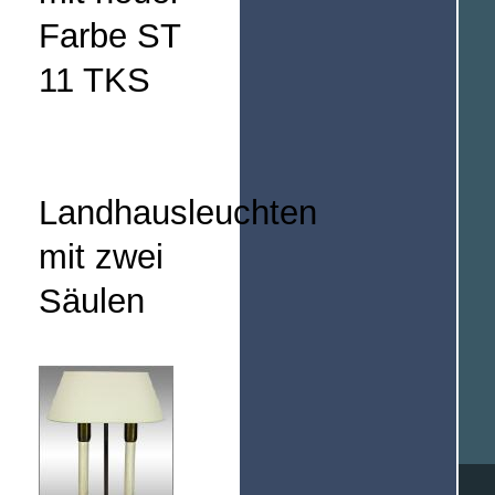
Farbe ST
11 TKS
Landhausleuchten
mit zwei
Säulen