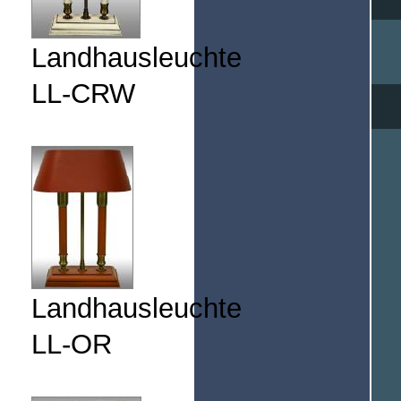
Landhausleuchte
LL-CRW
Landhausleuchte
LL-OR