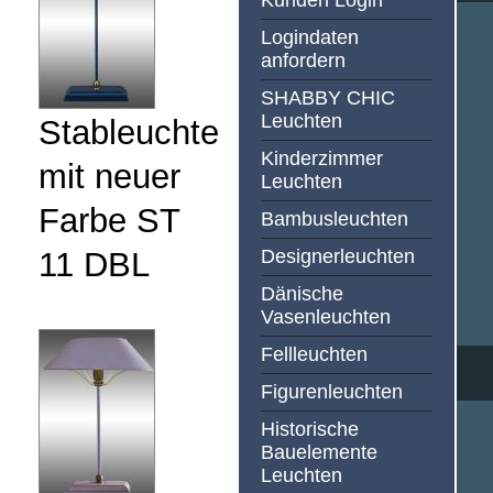
Kunden Login
Logindaten
anfordern
SHABBY CHIC
Leuchten
Stableuchte
Kinderzimmer
mit neuer
Leuchten
Farbe ST
Bambusleuchten
11 DBL
Designerleuchten
Dänische
Vasenleuchten
Fellleuchten
Figurenleuchten
Historische
Bauelemente
Leuchten